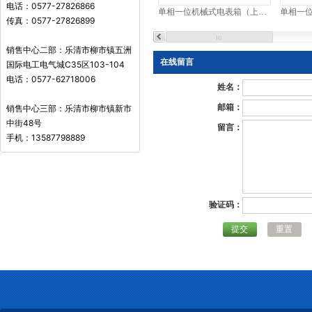
电话：0577-27826866
构）
单相一位机械式电表箱（上下结构）
传真：0577-27826899
单相十二位机械式电表箱（左右
结构）
销售中心二部：乐清市柳市镇五洲
在线留言
国际电工电气城C35区103-104
单相十二位预付费电表箱（左右
电话：0577-62718006
结构）
姓名：
单相十六位机械式电表箱（左右
邮箱：
销售中心三部：乐清市柳市镇新市
中街48号
结构）
留言：
手机：13587798889
单相十六位预付费电表箱（左右
结构）
透明直入式三相计量箱
透明直入式预付费三相计量箱
验证码：
多功能计量配电箱
提交
重置
变压器保护罩
非金属综合配电柜