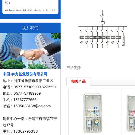
构）
单相八位机械式电表箱（上下结
构）
联系我们
单相八位预付费电表箱（上下结
构）
单相四位机械式电表箱（左右结
构）
单相四位预付费电表箱（左右结
产品优势
构）
中国·泰力基业股份有限公司
单相六位机械式电表箱（左右结
地址：浙江省乐清市象阳工业区
相关产品
电话：0577-57189999 62722211
构）
传真：0577-57189959
单相六位预付费电表箱（左右结
手机：18767777666
构）
邮箱：1605088138@qq.com
单相九位机械式电表箱（左右结
销售中心一部：乐清市柳市镇兴宁
构）
巷17号
单相九位预付费电表箱（左右结
手机：13362795333