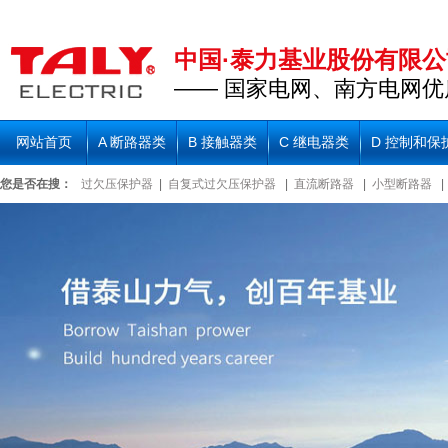
中国·泰力基业股份有限公
—— 国家电网、南方电网优
网站首页
A 断路器类
B 接触器类
C 继电器类
D 控制和保
您是否在搜：
过欠压保护器
|
自复式过欠压保护器
|
直流断路器
|
小型断路器
|