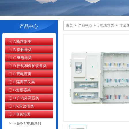
首页
>
产品中心
>
J 电表箱类
>
非金
产品中心
A 断路器类
B 接触器类
C 继电器类
D 控制和保护设备类
E 双电源类
F 隔离开关类
G变频器类
H 户内外高压类
I 火灾监控类
J 电表箱类
不锈钢配电箱系列