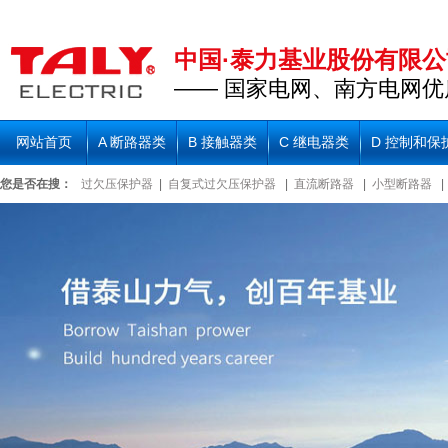
中国·泰力基业股份有限公
—— 国家电网、南方电网优
网站首页
A 断路器类
B 接触器类
C 继电器类
D 控制和保
您是否在搜：
过欠压保护器
|
自复式过欠压保护器
|
直流断路器
|
小型断路器
|