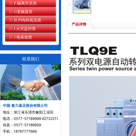
F 隔离开关类
G变频器类
H 户内外高压类
产品详情
I 火灾监控类
J 电表箱类
联系我们
中国·泰力基业股份有限公司
地址：浙江省乐清市象阳工业区
电话：0577-57189999 62722211
传真：0577-57189959
手机：18767777666