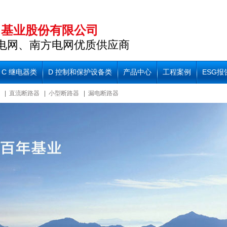
力基业股份有限公司
家电网、南方电网优质供应商
C 继电器类
D 控制和保护设备类
产品中心
工程案例
ESG报
|
直流断路器
|
小型断路器
|
漏电断路器