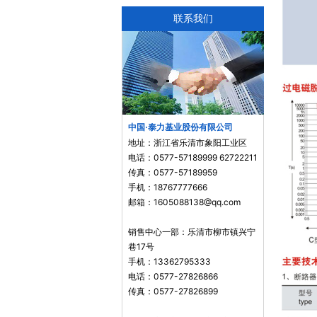
联系我们
中国·泰力基业股份有限公司
地址：浙江省乐清市象阳工业区
电话：0577-57189999 62722211
传真：0577-57189959
手机：18767777666
邮箱：1605088138@qq.com
销售中心一部：乐清市柳市镇兴宁
巷17号
手机：13362795333
电话：0577-27826866
传真：0577-27826899