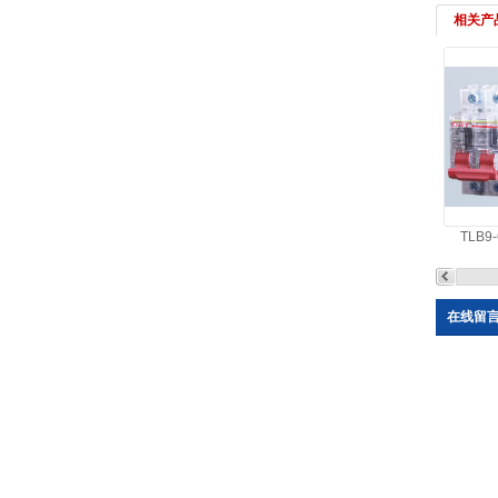
相关产
TLB
在线留