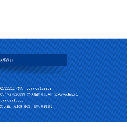
联系我们
2211 传真：0577-57189959
826899 光伏断路器官网:http://www.taly.cc/
-62718006
主营:光伏箱、光伏断路器、缺相断路器】