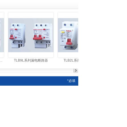
0带分励脱扣器小型断路器（卡式电表专用开关）
TLB9L系列漏电断路器
TLB2L系列漏电断路器
TLM9系
*必填