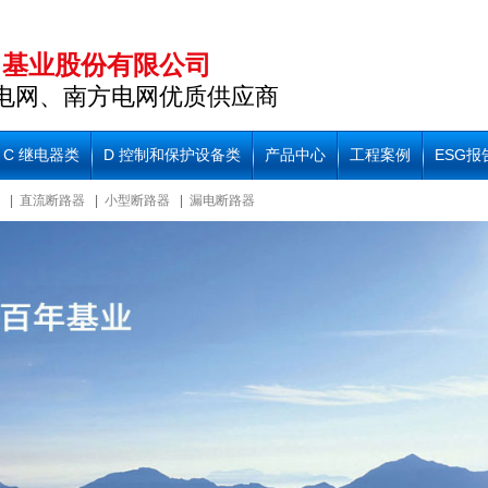
力基业股份有限公司
家电网、南方电网优质供应商
C 继电器类
D 控制和保护设备类
产品中心
工程案例
ESG报
|
直流断路器
|
小型断路器
|
漏电断路器