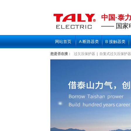
中国·泰
—— 国
网站首页
A 断路器类
B 接触器类
您是否在搜：
过欠压保护器
|
自复式过欠压保护器